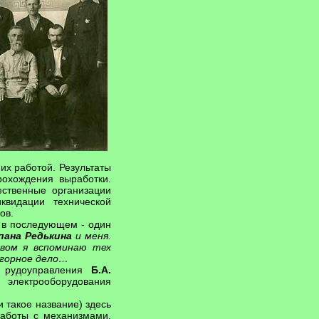
их работой. Результаты
рохождения выработки.
ственные организации
видации технической
ов.
, в последующем - один
пана Редькина
и меня.
овом я вспоминаю тех
 горное дело…
о рудоуправления
Б.А.
 электрооборудования
и такое название) здесь
работы с механизмами.