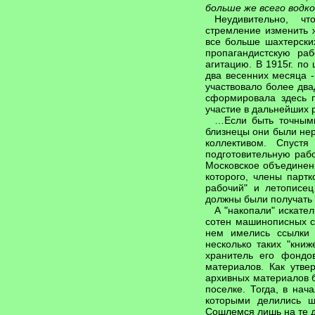
больше же всего водк
Неудивительно, чт
стремление изменить 
все больше шахтерск
пропагандистскую ра
агитацию. В 1915г. по
два весенних месяца -
участвовало более два
сформировала здесь 
участие в дальнейших 
…Если быть точными
близнецы они были не
коллективом. Спуст
подготовительную раб
Московское объединени
которого, члены парт
рабочий" и летописе
должны были получать 
А "накопали" искате
сотен машинописных с
нем имелись ссылки 
несколько таких "книж
хранитель его фонд
материалов. Как утв
архивных материалов б
поселке. Тогда, в нач
которыми делились ш
Сошлемся лишь на те д