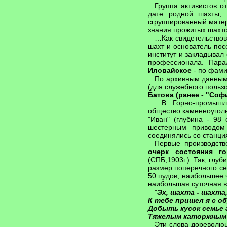
Группа активистов о
дате родной шахты, 
сгруппированный матер
знания прожитых шахт
…Как свидетельствов
шахт и основатель пос
институт и закладывал
профессионала. Пара
Иловайское
- по фами
По архивным данным 
(для служебного пользо
Батова (ранее - "Соф
…В Горно-промышле
общество каменноуголь
"Иван" (глубина - 98
шестерным приводом 
соединялись со станц
Первые производств
очерк состояния г
(СПБ,1903г.). Так, гл
размер поперечного се
50 пудов, наибольшее 
наибольшая суточная в
"
Эх, шахта - шахта
К тебе пришел я с о
Добыть кусок семье
Тяжелым каторжным
Эти слова дореволюц