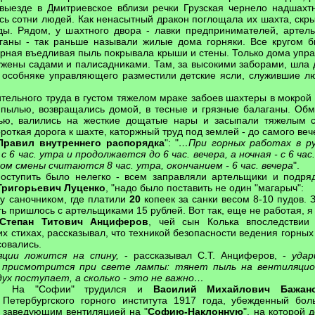
выезде в Дмитриевское вблизи речки Грузская чернело надшахтн
ь сотни людей. Как ненасытный дракон поглощала их шахта, скры
зды. Рядом, у шахтного двора - лавки предпринимателей, артель
ганы - так раньше называли жилые дома горняки. Все кругом б
Черная въедливая пыль покрывала крыши и стены. Только дома упр
жены садами и палисадниками. Там, за высокими заборами, шла др
в особняке управляющего разместили детские ясли, служившие л
ительного труда в густом тяжелом мраке забоев шахтеры в мокрой 
 пылью, возвращались домой, в тесные и грязные балаганы. Обм
ью, валились на жесткие дощатые нары и засыпали тяжелым с
ороткая дорога к шахте, каторжный труд под землей - до самого ве
Правил внутреннего распорядка
": "
…При горных работах в ру
6 час. утра и продолжается до 6 час. вечера, а ночная - с 6 час.
м смены считаются 8 час. утра, окончанием - 6 час. вечера
".
оступить было нелегко - всем заправляли артельщики и подряд
Григорьевич Луценко
, "надо было поставить не один "магарыч":
ту саночником, где платили
20
копеек за санки весом 8-10 пудов. 
ь пришлось с артельщиками 15 рублей. Вот так, еще не работая, я
Степан Титович Анциферов
, чей сын Колька впоследствии 
их стихах, рассказывал, что техникой безопасности ведения горны
овались.
яции ложится на спину,
- рассказывал С.Т. Анциферов, -
удар
 присмотрится при свете лампы: тянет пыль на вентиляцио
ух поступает, а сколько - это не важно…
На "Софии" трудился и
Василий Михайлович Бажан
Петербургского горного института 1917 года, убежденный бол
заведующим вентиляцией на "
Софию-Наклонную
", на которой