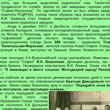
уголь при большом выделении рудничного газа. Талантл
продвигался по службе: вскоре он уже заведовал горными раб
"София-Наклонная". По партийной линии он был избран пред
комитета РСДРП(б), усилив таким образом свое внимание на м
В.М. Бажанов стал первым председателем государственног
макеевских рудников и заводов).
…Когда в декабре 1917г. в Донбассе готовился большевист
атамана Каледина, готовившим контрреволюционный удар, чтобы
на Москву и Петроград, один из самых крупных красногвардейс
"софиевский" десятник лесного склада Константин Рык
революционном отряде было
296
человек - тружеников "
Со
"
Капитальная-Марковка
", жителей поселка Новая София. Отря
юровцев в Киеве, выступал на Харьков. Беляки безжалостно р
оскве проходил II-й Всероссийский съезд горнорабочих. Макеевка
нтера шахты "София"
И.А. Борисенко
. Донецкие делегаты, как 
вать Кремль. Неожиданно повстречали В.И. Ленина. Узнав, что Б
: "
О макеевцах я много слышал. Молодецкий народ! Расска
я…
"
как рабочие во время изгнания деникинцев несколько дней и но
ты от затопления, что электромонтерам
братьям Давыдовым
при
цами. Ленин пожал Борисенко руку и сказал: "
Передайте всем м
и поступили, как настоящие хозяева…
"
же слыла передовой шахтой
на. В марте этого года
 образования Союза горняков
ке состоялся V-й Донецкий
 торжественном заседании