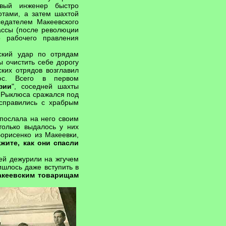
ивый инженер быстро
отами, а затем шахтой
седателем Макеевского
ассы (после революции
о рабочего правления
ский удар по отрядам
 очистить себе дорогу
ких отрядов возглавил
люс. Всего в первом
фии
", соседней шахты
д Рыклюса сражался под
асправились с храбрым
 послала на него своим
только выдалось у них
орисенко из Макеевки,
жите, как они спасли
чей дежурили на жгучем
шлось даже вступить в
акеевским товарищам