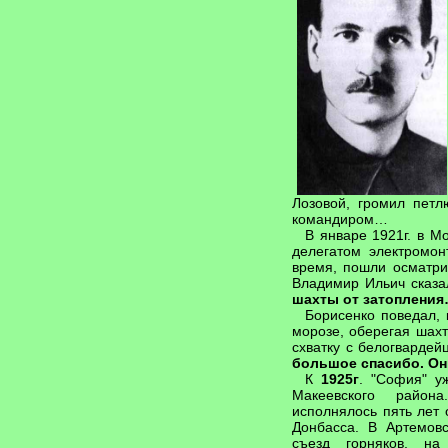
Лозовой, громил петл
командиром…
В январе 1921г. в М
делегатом электромо
время, пошли осматри
Владимир Ильич сказал
шахты от затоплени
Борисенко поведал, 
морозе, оберегая шах
схватку с белогвардей
большое спасибо. Он
К
1925г
. "София" у
Макеевского райо
исполнялось пять лет
Донбасса. В Артемовс
съезд горняков, на