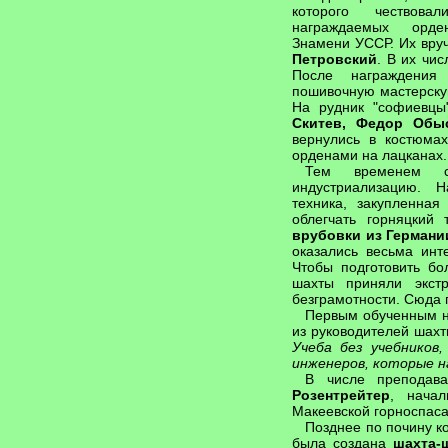
которого чествов
награждаемых орде
Знамени УССР. Их вру
Петровский
. В их чи
После награждения
пошивочную мастерску
На рудник "софиевц
Скитев, Федор Обы
вернулись в костюма
орденами на лацканах.
Тем временем 
индустриализацию. 
техника, закупленная
облегчать горняцкий
врубовки из Германи
оказались весьма инт
Чтобы подготовить б
шахты приняли экст
безграмотности. Сюда 
Первым обученным н
из руководителей шахт
Учеба без учебников
инженеров, которые н
В числе преподав
Розентрейтер
, начал
Макеевской горноспас
Позднее по почину к
была создана
шахта-