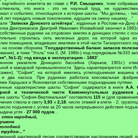
т партийного комитета во главе с
Р.И. Смыщенко
, тоже собравша
отмечала, что книга - это не научный труд, не художествен
иал о событиях, относящихся к истории шахты. "Мы должны, - писа
ой лет передать новым поколениям, идущим на смену нашему…"
али "
Записки Донского штейгера
", изданные в Ростове-на-Дону 
елка Дмитриевское Дмитрий Иванович Иловайский окончил в 1881г
 собственные рудники на отцовских землях в донецких степях с о
ллельно строилась сеть железных дорог, на которой одна из
лии помещиков, владевших землями в этой части Таганрогского окр
на основе сборника "
Государственный баланс запасов полез
вания), в томе "Уголь" том II, (М. 1986г.) под порядковым №333 зап
ия", №1-2): год ввода в эксплуатацию - 1883
".
нном указателе Донецкого бассейна (Харьков, 1901г.) отме
ной и заводской промышленности. Здесь характеризуются копи Ило
 сажен), "София", на которой имелись углеподъемная машина
и два насоса. При рудниках работала коксовальная фабри
иями Харцызск и Ясиноватая собственными подъездными путями.
енные характеристики шахты "София" содержатся в книге
А.А. 
орной и технической части Каменноугольных рудников 
убина шахты "София-Вертикальная" составляла
115
м (для сравнения:
чения ствола в свету
3,93
х
2,18
; число этажей в клети - 2; грузоп
число подъемов с углем за 20 часов непрерывного действия подъе
ыдача угля -
27 000 пудов
…
, стон народный,
бушком
 голодной
 трудом…"
ионной шахтерской песни соответствовали настроениям людей, р