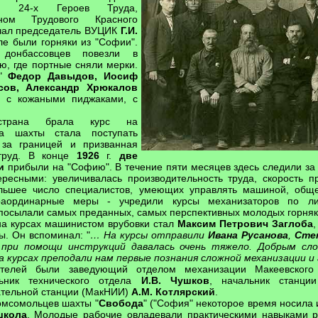
али 24-х Героев Труда,
ном Трудового Красного
чал председатель ВУЦИК
Г.И.
сле были горняки из "Софии".
 донбассовцев повезли в
ю, где портные сняли мерки.
ы"
Федор Давыдов, Иосиф
сов, Александр Хрюкалов
х с кожаными пиджаками, с
страна брала курс на
На шахты стала поступать
 за границей и призванная
 труд. В конце
1926
г.
две
и
прибыли на "Софию". В течение пяти месяцев здесь следили за 
ересными: увеличивалась производительность труда, скорость п
ольшее число специалистов, умеющих управлять машиной, обще
раординарные меры - учредили курсы механизаторов по лик
посылали самых преданных, самых перспективных молодых горняк
а курсах машинистом врубовки стал
Максим Петрович Заглоба
ы. Он вспоминал: "
… На курсы отправили
Ивана Русанова
,
Сте
, при помощи инструкций давалась очень тяжело. Добрым сл
а курсах преподали нам первые познания сложной механизации и
ателей были заведующий отделом механизации Макеевског
ьник технического отдела
И.В. Чушков
, начальник станции
ательной станции (МакНИИ)
А.М. Котлярский
.
омсомольцев шахты "
Свобода
" ("София" некоторое время носила 
школа
. Молодые рабочие овладевали практическими навыками 