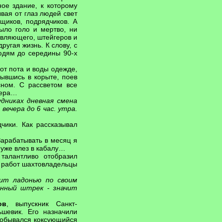
ое здание, к которому
вая от глаз людей свет
щиков, подрядчиков. А
ыло голо и мертво, ни
авляющего, штейгеров и
угая жизнь. К слову, с
юдям до середины 90-х
от пота и воды одежде,
ывшись в корыте, поев
ном. С рассветом все
чера…
дниках дневная смена
 вечера до 6 час. утра.
чики. Как рассказывал
Зарабатывать в месяц я
 уже влез в кабалу…
талантливо отобразил
х работ шахтовладельцы
ит ладонью по своим
нный штрек - значит
ов
, выпускник Санкт-
ьшевик. Его назначили
 добывался коксующийся