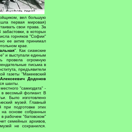
бойщиком, вел большую
(шла первая мировая)
таивать свои права. За
 забастовки, в которых
числа горняков "Софии"
но ее актив принимал
угольном крае.
альная
". Как сиамские
е" и выступали единым
ть провела огромную
мендательные письма в
нститута, предъявители
кой газеты "Макеевский
Алексеевич Додонов
ся шахты.
местного "самиздата" -
 в весомый фолиант. В
ьи. Было изготовлено
дческий музей. Главный
 при подготовке этих
, на основе собранных
 в рабочем "батовском"
счет семейных архивов,
музей не сохранился.