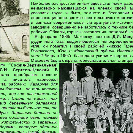
Наиболее распространенным здесь стал наем рабо
неимоверно наживавшихся на членах своей а
условиях труда и быта, темноте и бесправии м
дореволюционное время свидетельствуют многоч
и записки современников, литературные источн
заводчики совершенно не заботились о технике б
рабочих. Обвалы, взрывы, затопления, пожары бы
В феврале 1888г. Макеевку посетил
Д.И. Мен
рудничного газа, выделяющегося непосредствен
угля, он пометил в своей рабочей книжке:
"гре
Рыковского, Юза и Макеевский рудник Илова
нет!!!
Лишь в 1907г. благодаря усилиям передовы
Макеевке была открыта горноспасательная станц
хту "
София-Вертикальная
"
С.Н. Сергеев-Ценский
. В
тала прообразом повести
, а писатель нарисовал
ыта рабочих: "
Казармы для
ы битком - по три-четыре
те, кое-как разгороженной
ами… Спали на нарах, так
ид деревянных балаганов,
х притканы были кое-как, то
уло. Заразные болезни не
шней больнице было только
хирургических и заразных.
дерами, которые здешние
 торгующие всякой дрянью,