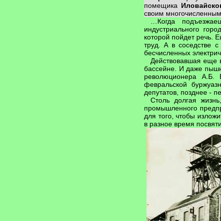
помещика
Иловайско
своим многочисленным
…Когда подъезжае
индустриального горо
которой пойдет речь. 
труд. А в соседстве 
бесчисленных электрич
Действовавшая еще в
бассейне. И даже пышн
революционера А.Б. 
февральской буржуаз
депутатов, позднее - 
Столь долгая жизнь
промышленного предпр
для того, чтобы излож
в разное время посвят