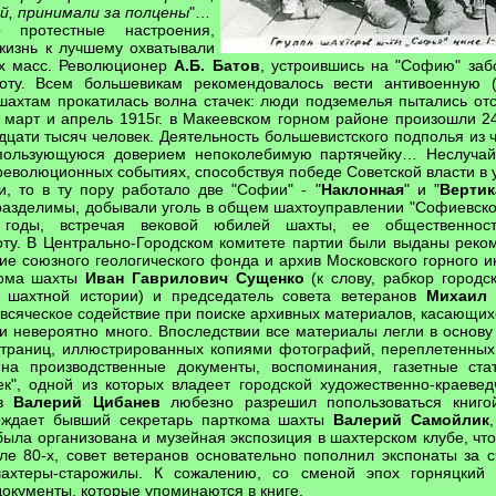
ой, принимали за полцены
"…
о протестные настроения,
жизнь к лучшему охватывали
их масс. Революционер
А.Б. Батов
, устроившись на "Софию" за
боту. Всем большевикам рекомендовалось вести антивоенную 
 шахтам прокатилась волна стачек: люди подземелья пытались отс
 март и апрель 1915г. в Макеевском горном районе произошли 24
дцати тысяч человек. Деятельность большевистского подполья из 
пользующуюся доверием непоколебимую партячейку… Неслучай
революционных событиях, способствуя победе Советской власти в 
, то в ту пору работало две "Софии" - "
Наклонная
" и "
Вертик
разделимы, добывали уголь в общем шахтоуправлении "Софиевско
я годы, встречая вековой юбилей шахты, ее общественнос
оту. В Центрально-Городском комитете партии были выданы реко
е союзного геологического фонда и архив Московского горного и
кома шахты
Иван Гаврилович Сущенко
(к слову, рабкор городс
ц шахтной истории) и председатель совета ветеранов
Михаил 
всяческое содействие при поиске архивных материалов, касающих
ли невероятно много. Впоследствии все материалы легли в основу 
траниц, иллюстрированных копиями фотографий, переплетенных
на производственные документы, воспоминания, газетные стат
ек", одной из которых владеет городской художественно-краеве
ов
Валерий Цибанев
любезно разрешил попользоваться книгой
ерждает бывший секретарь парткома шахты
Валерий Самойлик
ыла организована и музейная экспозиция в шахтерском клубе, что
але 80-х, совет ветеранов основательно пополнил экспонаты за 
ахтеры-старожилы. К сожалению, со сменой эпох горняцкий 
окументы, которые упоминаются в книге.