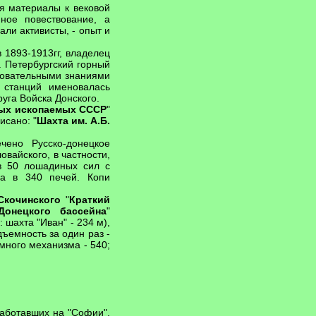
я материалы к вековой
ное повествование, а
ли активисты, - опыт и
в 1893-1913гг, владелец
. Петербургский горный
сновательными знаниями
 станций именовалась
уга Войска Донского.
ных ископаемых СССР
"
исано: "
Шахта им. А.Б.
чено Русско-донецкое
вайского, в частности,
 в 50 лошадиных сил с
ка в 340 печей. Копи
Скочинского
"
Краткий
Донецкого бассейна
"
 шахта "Иван" - 234 м),
одъемность за один раз -
много механизма - 540;
аботавших на "Софии".