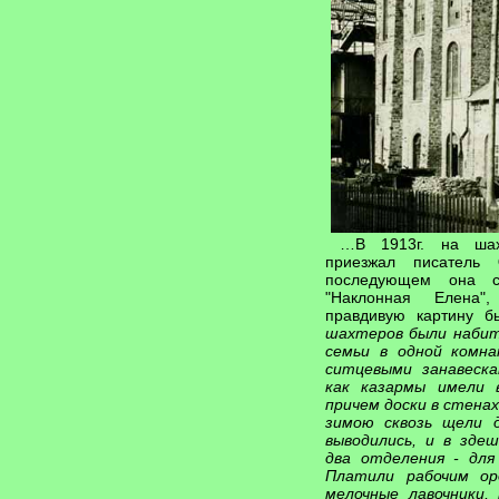
…В 1913г. на ша
приезжал писатель
последующем она с
"Наклонная Елена"
правдивую картину б
шахтеров были набит
семьи в одной комна
ситцевыми занавеск
как казармы имели в
причем доски в стена
зимою сквозь щели д
выводились, и в зде
два отделения - для 
Платили рабочим ор
мелочные лавочники,