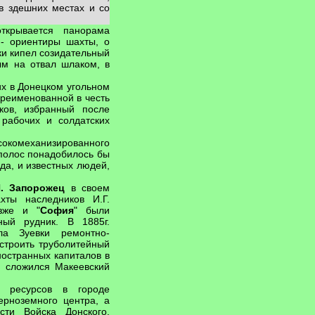
в здешних местах и со
ткрывается панорама
 - ориентиры шахты, о
ки кипел созидательный
ым на отвал шлаком, в
их в Донецком угольном
ереименованной в честь
ков, избранный после
рабочих и солдатских
сокомеханизированного
полос понадобилось бы
да, и известных людей,
Я. Запорожец
в своем
хты наследников И.Г.
зже и "
София
" были
ный рудник. В 1885г.
ла Зуевки ремонтно-
строить труболитейный
иностранных капиталов в
а сложился Макеевский
х ресурсов в городе
ерноземного центра, а
сти Войска Донского.