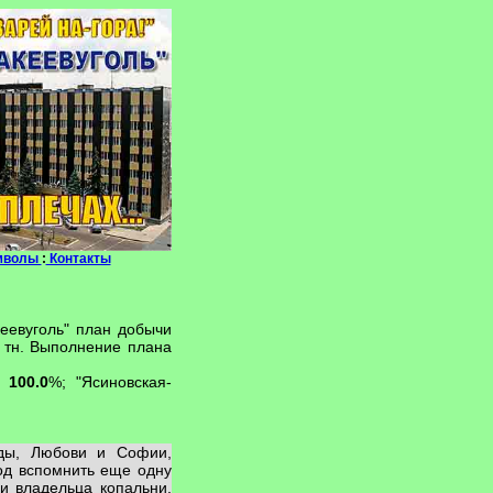
мволы
:
Контакты
еевуголь" план добычи
тн. Выполнение плана
-
100.0
%; "Ясиновская-
жды, Любови и Софии,
од вспомнить еще одну
и владельца копальни,