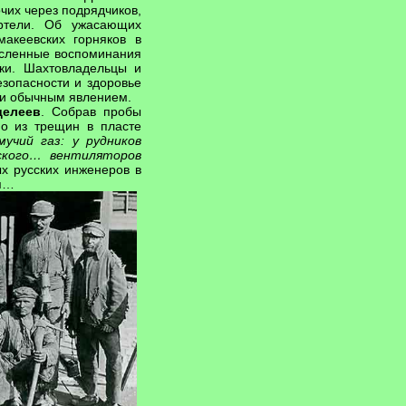
чих через подрядчиков,
ртели. Об ужасающих
акеевских горняков в
исленные воспоминания
ики. Шахтовладельцы и
езопасности и здоровье
ли обычным явлением.
делеев
. Собрав пробы
но из трещин в пласте
мучий газ: у рудников
йского… вентиляторов
х русских инженеров в
ия…