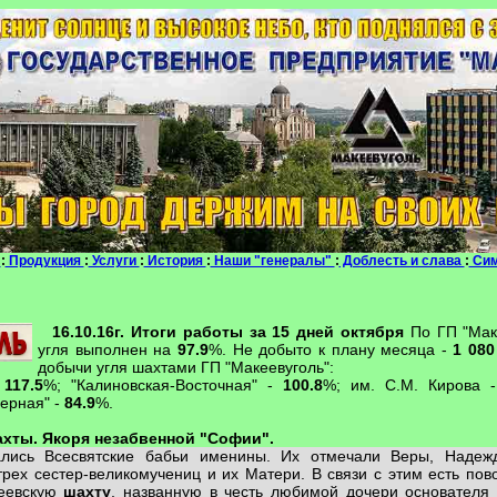
с
:
Продукция
:
Услуги
:
История
:
Наши "генералы"
:
Доблесть и слава
:
Си
16.10.16г. Итоги работы за 15 дней октября
По ГП "Мак
угля выполнен на
97.9
%. Не добыто к плану месяца -
1 080
добычи угля шахтами ГП "Макеевуголь":
-
117.5
%; "Калиновская-Восточная" -
100.8
%; им. С.М. Кирова 
верная" -
84.9
%.
шахты. Якоря незабвенной "Софии".
ались Всесвятские бабьи именины. Их отмечали Веры, Наде
рех сестер-великомучениц и их Матери. В связи с этим есть пов
кеевскую
шахту
, названную в честь любимой дочери основателя 