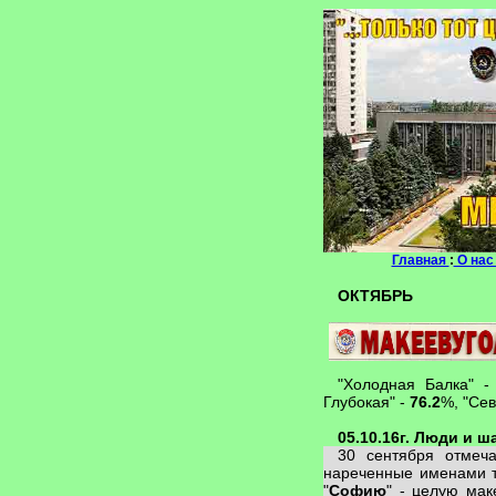
Главная
:
О на
ОКТЯБРЬ
"Холодная Балка" 
Глубокая" -
76.2
%, "Се
05.10.16г. Люди и 
30 сентября отмеч
нареченные именами т
"
Софию
" - целую ма