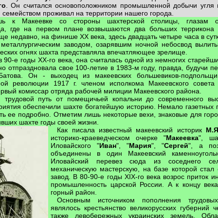
го
. Он считался основоположником промышленной добычи угля 
 семейством проживал на территории нашего города.
шь к Макеевке со стороны шахтерской столицы, глазам о
да, где на первом плане возвышаются два больших террикона
Еще недавно, на финише ХХ века, здесь двадцать четыре часа в сут
с металлургическим заводом, озарявшим ночной небосвод вылит
еских огнях шахта представляла впечатляющее зрелище.
 90-е годы ХХ-го века, она считалась одной из немногих старейш
о отпраздновала свое 100-летие в 1983-м году, правда, будучи п
Батова. Он - выходец из макеевских большевиков-подпольщи
ной революции 1917 г. членом исполкома Макеевского совета 
первый комиссар отряда рабочей милиции Макеевского района.
, трудовой путь от помещичьей копальни до современного вы
иятия обеспечили шахте богатейшую историю. Немало газетных 
ить ее подробно. Отметим лишь некоторые вехи, знаковые для горо
ивших шахте годы своей жизни.
Как писала известный макеевский историк
М.
историко-краеведческом очерке "
Макеевка
", ша
Иловайского "
Иван
", "
Мария
", "
Сергей
", а по
объединены в один Макеевский каменноуголь
Иловайский перевез сюда из соседнего се
механическую мастерскую, на базе которой стал 
завод. В 80-90-е годы ХIХ-го века возрос приток 
промышленность царской России. А к концу век
горный район.
Основным источником пополнения трудовы
являлось крестьянство великорусских губерний ч
также левобережных украинских земель, Обла