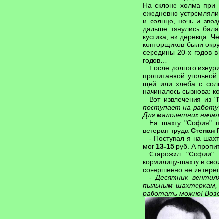
На склоне холма при 
ежедневно устремлялис
и солнце, ночь и зве
дальше тянулись бала
кустика, ни деревца. 
конторщиков были окру
середины 20-х годов 
годов…
После долгого изнур
пропитанной угольной
щей или хлеба с сол
начиналось сызнова: к
Вот извлечения из "
поступает на работу с 
Для малолетних начало
На шахту "София" п
ветеран труда
Степан 
- Поступал я на шах
мог
13-15
руб. А пропит
Старожил "Софии"
кормилицу-шахту в сво
совершенно не интерес
- Десятник вентил
пыльным шахтеркам,
работать можно! Возд